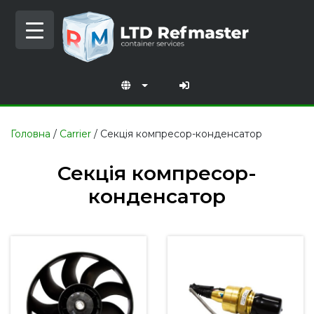
Skip
to
content
Головна
/
Carrier
/
Секція компресор-конденсатор
Секція компресор-
конденсатор