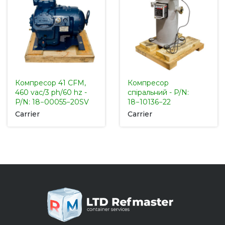
Компресор 41 CFM,
Компресор
460 vac/3 ph/60 hz -
спіральний - P/N:
P/N: 18−00055−20SV
18−10136−22
Carrier
Carrier